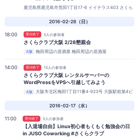
鹿児島県鹿児島市荒田1丁目17-6 イイテラス403
さくら
ハウス
2016-02-28（日）
18:00
受付終了
5人の参加者
さくらクラブ大阪 2/28懇親会
梅田周辺の居酒屋
梅田周辺の居酒屋
大阪
14:00
受付終了
15人の参加者
さくらクラブ大阪 レンタルサーバーの
WordPressをVPSへ引越してみよう
大阪市北区梅田1丁目11番4-923号 大阪駅前第4ビ
大阪
ル9階（JR大阪駅から徒歩3分）
Joe's Business Center
| ジョーズ ビジネスセンター
2016-02-17（水）
11:00
受付終了
5人の参加者
【入退場自由】Linux初心者もくもく勉強会の日
in JUSO Coworking #さくらクラブ