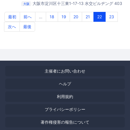
大阪市淀川区十三東1-17-13 水交ビルヂング 403
大阪
号室
JUSO Coworking
最初
前へ
...
18
19
20
21
22
23
次へ
最後
主催者にお問い合わせ
ヘルプ
利用規約
プライバシーポリシー
著作権侵害の報告について