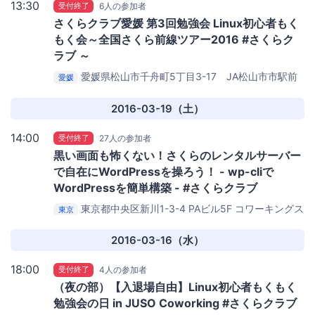
13:30
受付終了
6人の参加者
さくらクラブ愛媛 第3回勉強会 Linux初心者もく
もく会～全国さくら前線ツアー2016 #さくらク
ラブ ～
愛媛県松山市千舟町5丁目3-17 JA松山市市駅前
愛媛
ビル3階
マツヤマンスペース
2016-03-19（土）
14:00
受付終了
27人の参加者
黒い画面も怖くない！さくらのレンタルサーバー
で自在にWordPressを操ろう！ - wp-cliで
WordPressを簡単構築 - #さくらクラブ
東京都中央区新川1-3-4 PAビル5F
コワーキングス
東京
ペース茅場町 Co-Edo
2016-03-16（水）
18:00
受付終了
4人の参加者
（夜の部）【入退場自由】Linux初心者もくもく
勉強会の日 in JUSO Coworking #さくらクラブ