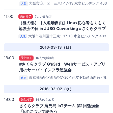
大阪市淀川区十三東1-17-13 水交ビルヂング 403
大阪
号室
JUSO Coworking
11:00
受付終了
7人の参加者
（昼の部）【入退場自由】Linux初心者もくもく
勉強会の日 in JUSO Coworking #さくらクラブ
大阪市淀川区十三東1-17-13 水交ビルヂング 403
大阪
号室
JUSO Coworking
2016-03-13（日）
18:00
受付終了
16人の参加者
#さくらクラブ G's3rd Webサービス・アプリ
用のサーバ・インフラ勉強会
東京都新宿区西新宿7-20-1住友不動産西新宿ビル
東京
33F カンファレンスルーム
さくらインターネット東京
支社カンファレンスルーム
2016-03-02（水）
19:00
受付終了
14人の参加者
さくらクラブ 鹿児島 IoTチーム 第1回勉強会
「IoTについて語ろう」