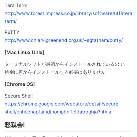
Tera Term
http://www.forest.impress.co.jp/library/software/utf8tera
term/
PuTTY
http://www.chiark.greenend.org.uk/~sgtatham/putty/
[Mac Linux Unix]
ターミナルソフトが最初からインストールされているので、
特別に何かをインストールする必要はありません
[Chrome OS]
Secure Shell
https://chrome.google.com/webstore/detail/secure-
shell/pnhechapfaindjhompbnflcldabbghjo?hl=ja
懇親会!