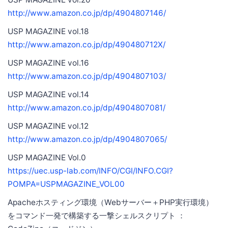
http://www.amazon.co.jp/dp/4904807146/
USP MAGAZINE vol.18
http://www.amazon.co.jp/dp/490480712X/
USP MAGAZINE vol.16
http://www.amazon.co.jp/dp/4904807103/
USP MAGAZINE vol.14
http://www.amazon.co.jp/dp/4904807081/
USP MAGAZINE vol.12
http://www.amazon.co.jp/dp/4904807065/
USP MAGAZINE Vol.0
https://uec.usp-lab.com/INFO/CGI/INFO.CGI?
POMPA=USPMAGAZINE_VOL00
Apacheホスティング環境（Webサーバー＋PHP実行環境）
をコマンド一発で構築する一撃シェルスクリプト ：