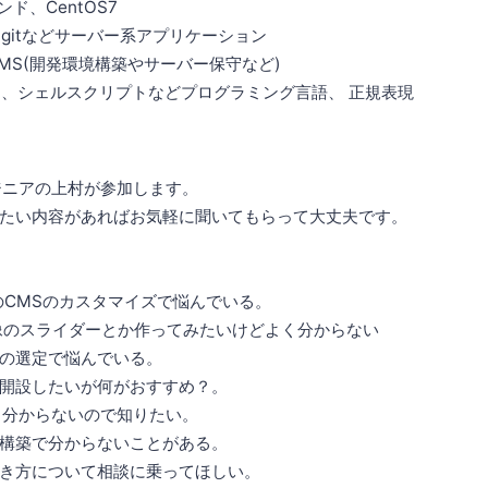
マンド、CentOS7
SQL, gitなどサーバー系アプリケーション
などCMS(開発環境構築やサーバー保守など)
cript、シェルスクリプトなどプログラミング言語、 正規表現
ジニアの上村が参加します。
たい内容があればお気軽に聞いてもらって大丈夫です。
などのCMSのカスタマイズで悩んでいる。
tで画像のスライダーとか作ってみたいけどよく分からない
の選定で悩んでいる。
開設したいが何がおすすめ？。
く分からないので知りたい。
構築で分からないことがある。
き方について相談に乗ってほしい。