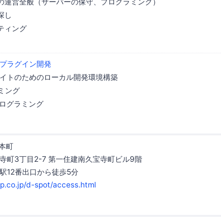
の運営全般（サーバーの保守、プログラミング）
探し
ティング
プラグイン開発
ssサイトのためのローカル開発環境構築
ミング
ptプログラミング
阪本町
寺町3丁目2-7 第一住建南久宝寺町ビル9階
駅12番出口から徒歩5分
p.co.jp/d-spot/access.html