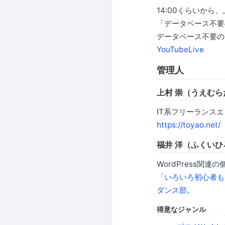
14:00くらいから
「データベース不要
データベース不要のC
YouTubeLive
管理人
上村 崇（うえむら
IT系フリーランス
https://toyao.net/
福井 洋（ふくいひ
WordPress関
「いろいろ初心者も
ダンス部
。
得意なジャンル