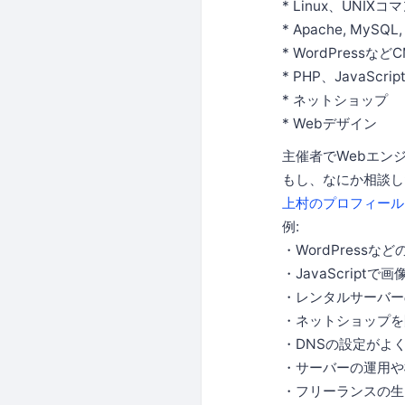
* Linux、UNIXコ
* Apache, My
* WordPress
* PHP、JavaS
* ネットショップ
* Webデザイン
主催者でWebエン
もし、なにか相談し
上村のプロフィール
例:
・WordPress
・JavaScrip
・レンタルサーバー
・ネットショップを
・DNSの設定がよ
・サーバーの運用や
・フリーランスの生