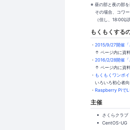
※ 昼の部と夜の部
その場合、コワーキ
（但し、18:00
もくもくする
・
2015/9/27
↑ ページ内に資
・
2016/2/28
↑ ページ内に資
・
もくもくワンポイ
いろいろ初心者向
・
Raspberry PiでL
主催
さくらクラブ
CentOS-UG