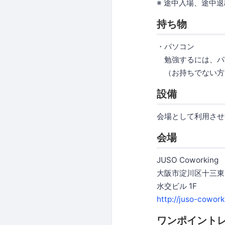
※ 途中入場、途中
持ち物
・パソコン
勉強するには、パ
（お持ちでない方
設備
会場として利用させて
会場
JUSO Coworking
大阪市淀川区十三東1-
水交ビル 1F
http://juso-cowor
ワンポイント