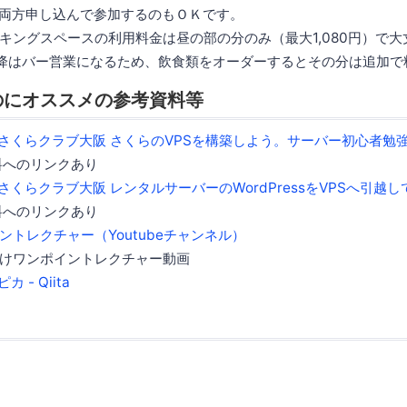
を両方申し込んで参加するのもＯＫです。
ングスペースの利用料金は昼の部の分のみ（最大1,080円）で大
以降はバー営業になるため、飲食類をオーダーするとその分は追加で
のにオススメの参考資料等
開催「さくらクラブ大阪 さくらのVPSを構築しよう。サーバー初心者勉
料へのリンクあり
開催「さくらクラブ大阪 レンタルサーバーのWordPressをVPSへ引越
料へのリンクあり
ントレクチャー（Youtubeチャンネル）
けワンポイントレクチャー動画
ピカ - Qiita