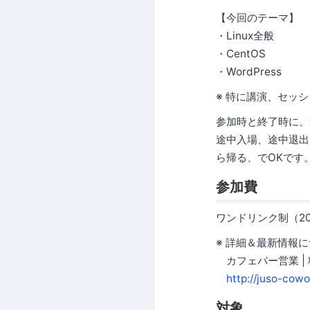
【今回のテーマ】
・Linux全般
・CentOS
・WordPress
※ 特に講演、セッ
参加時と終了時に、
途中入場、途中退出
ら帰る、でOKです
参加費
ワンドリンク制（2
※ 詳細＆最新情報
カフェバー営業 | 料金
http://juso-cow
対象